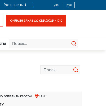
Установить ↓
укр
рус
ОНЛАЙН ЗАКАЗ СО СКИДКОЙ -10%
кты
о оплатить картой
ЭКГ
TY