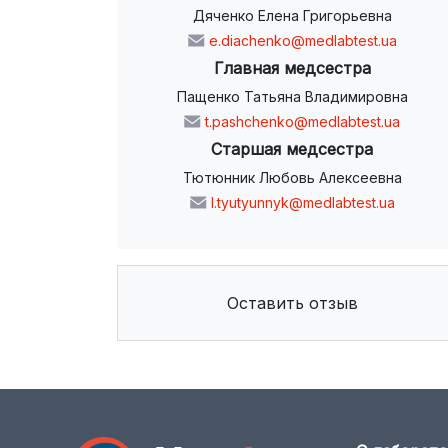
Дяченко Елена Григорьевна
e.diachenko@medlabtest.ua
Главная медсестра
Пащенко Татьяна Владимировна
t.pashchenko@medlabtest.ua
Старшая медсестра
Тютюнник Любовь Алексеевна
l.tyutyunnyk@medlabtest.ua
Оставить отзыв