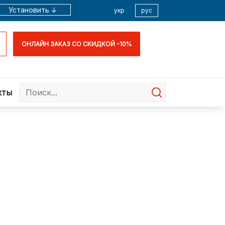
Установить ↓
укр
рус
ОНЛАЙН ЗАКАЗ СО СКИДКОЙ -10%
кты