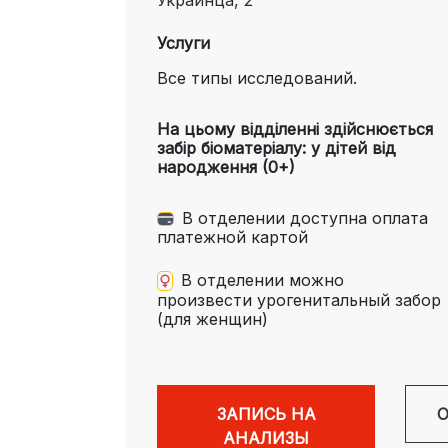
Услуги
Все типы исследований.
На цьому відділенні здійснюється
забір біоматеріалу: у дітей від
народження (0+)
В отделении доступна оплата
платежной картой
В отделении можно
произвести урогенитальный забор
(для женщин)
ЗАПИСЬ НА
О
АНАЛИЗЫ