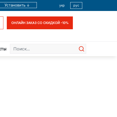
Установить ↓
укр
рус
ОНЛАЙН ЗАКАЗ СО СКИДКОЙ -10%
кты