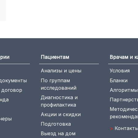
ории
Пациентам
Врачам и 
Анализы и цены
Условия
документы
По группам
Бланки
исследований
 договор
Алгоритмы
Диагностика и
нда
Партнерст
профилактика
Методичес
Акции и скидки
рекоменда
неры
Подготовка
>
Контакт
Выезд на дом