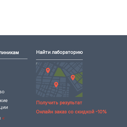
Найти лабораторию
клиникам
во
кие
Получить результат
ции
Онлайн заказ со скидкой -10%
ы
<