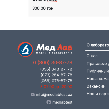
300,00 грн
О лаборат
О нас
0 (800) 30-87-78
Правовые 
(096) 848-87-78
Публичный
(073) 284-87-78
Наша кома
(066) 078-87-78
Вакансии
З 07:00 до 20:00
Наши парт
info@medlabtest.ua
medlabtest