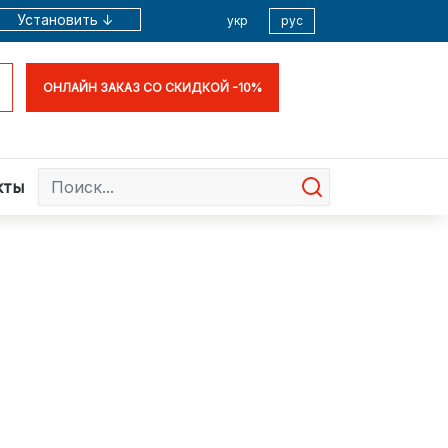
Установить ↓
укр
рус
ОНЛАЙН ЗАКАЗ СО СКИДКОЙ -10%
кты