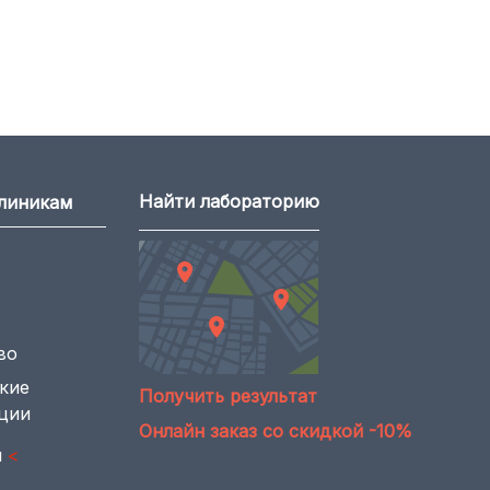
Найти лабораторию
клиникам
во
кие
Получить результат
ции
Онлайн заказ со скидкой -10%
ы
<