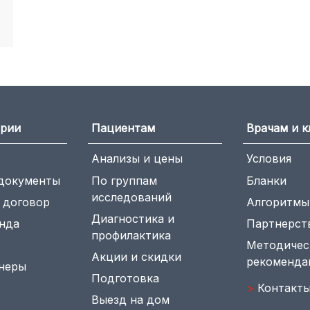
ории
Пациентам
Врачам и 
Анализы и цены
Условия
документы
По группам
Бланки
исследований
 договор
Алгоритмы
Диагностика и
нда
Партнерст
профилактика
Методичес
Акции и скидки
рекоменда
неры
Подготовка
>
Контакт
Выезд на дом