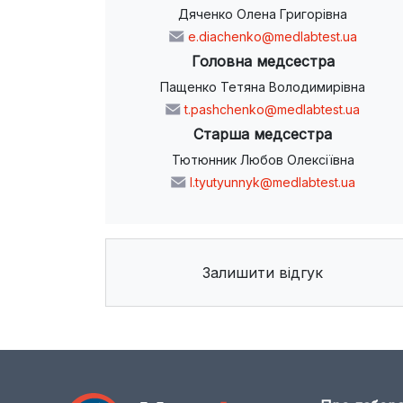
Дяченко Олена Григорівна
e.diachenko@medlabtest.ua
Головна медсестра
Пащенко Тетяна Володимирівна
t.pashchenko@medlabtest.ua
Старша медсестра
Тютюнник Любов Олексіївна
l.tyutyunnyk@medlabtest.ua
Залишити відгук