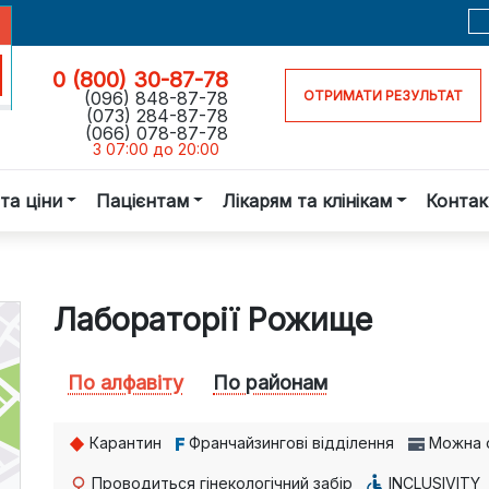
0 (800) 30-87-78
(096) 848-87-78
ОТРИМАТИ РЕЗУЛЬТАТ
(073) 284-87-78
(066) 078-87-78
З 07:00 до 20:00
та ціни
Пацієнтам
Лікарям та клінікам
Контак
Лабораторії Рожище
По алфавiту
По районам
Карантин
Франчайзингові відділення
Можна 
Проводиться гінекологічний забір
INCLUSIVITY