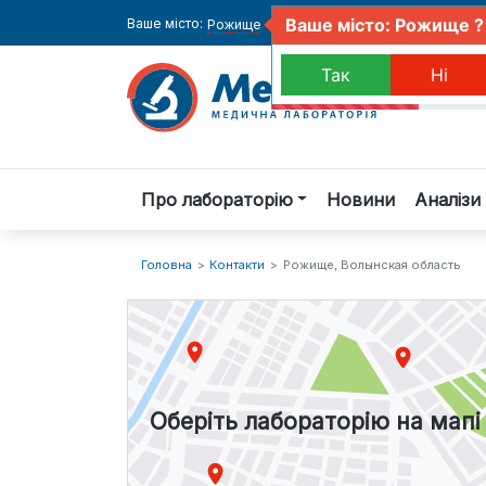
Ваше місто: Рожище ?
Ваше місто:
Рожище
Так
Ні
Про лабораторію
Новини
Аналізи 
Головна
Контакти
Рожище, Волынская область
Оберіть лабораторію на мапі