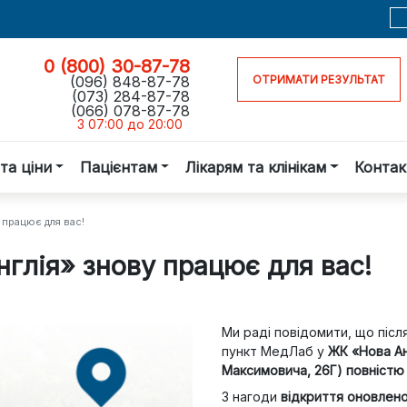
0 (800) 30-87-78
(096) 848-87-78
ОТРИМАТИ РЕЗУЛЬТАТ
(073) 284-87-78
(066) 078-87-78
З 07:00 до 20:00
та ціни
Пацієнтам
Лікарям та клінікам
Контак
 працює для вас!
глія» знову працює для вас!
Ми раді повідомити, що піс
пункт MeдЛаб у
ЖК «Нова Анг
Максимовича, 26Г)
повністю
З нагоди
відкриття оновлено