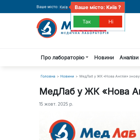
Ваше місто: Київ ?
Ваше місто:
Київ
Так
Ні
Про лабораторію
Новини
Аналізи 
Головна
Нoвини
MeдЛаб у ЖК «Нова Англія» знову
MeдЛаб у ЖК «Нова Ан
15 жовт. 2025 р.