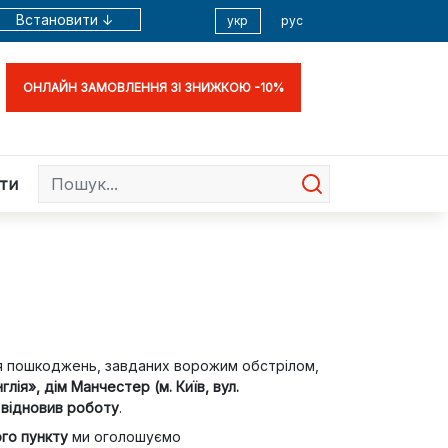
Встановити ↓
укр
рус
ОНЛАЙН ЗАМОВЛЕННЯ ЗІ ЗНИЖКОЮ -10%
ти
ля пошкоджень, завданих ворожим обстрілом,
лія», дім Манчестер (м. Київ, вул.
 відновив роботу
.
го пункту
ми оголошуємо