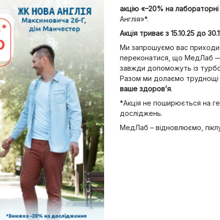
акцію «–20% на лабораторні
Англія»*.
Акція триває з 15.10.25 до 30.1
Ми запрошуємо вас приходит
переконатися, що MeдЛаб — 
завжди допоможуть із турб
Разом ми долаємо труднощі
ваше здоров’я
.
*Акція не поширюється на ген
досліджень.
MeдЛаб – відновлюємо, пікл