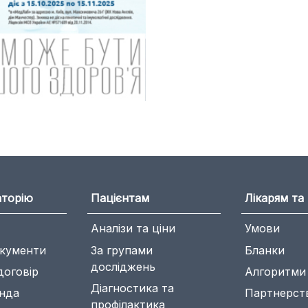
аторію
Пацієнтам
Лікарям та 
Аналізи та ціни
Умови
окументи
За групами
Бланки
досліджень
договір
Алгоритми
Діагностика та
нда
Партнерст
профілактика