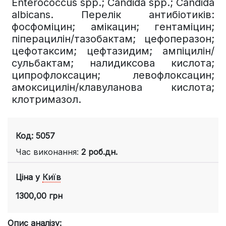
Enterococcus spp.; Candida spp.; Candida
albicans. Перелік антибіотиків:
фосфоміцин; амікацин; гентаміцин;
піперацилін/тазобактам; цефоперазон;
цефотаксим; цефтазидим; ампіцилін/
сульбактам; налидиксова кислота;
ципрофлоксацин; левофлоксацин;
амоксицилін/клавуланова кислота;
клотримазол.
Код: 5057
Час виконання:
2 роб.дн.
Ціна у
Київ
1300,00 грн
Опис аналізу: