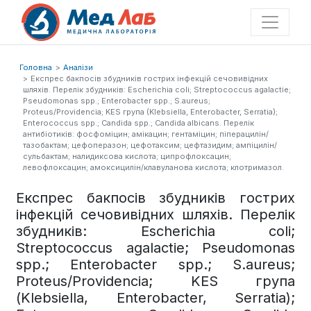
Головна
Аналізи
Експрес бакпосів збудників гострих інфекцій сечовивідних
шляхів. Перелік збудників: Escherichia coli; Streptococcus agalactie;
Pseudomonas spp.; Enterobacter spp.; S.aureus;
Proteus/Providencia; KES група (Klebsiella, Enterobacter, Serratia);
Enterococcus spp.; Candida spp.; Candida albicans. Перелік
антибіотиків: фосфоміцин; амікацин; гентаміцин; піперацилін/
тазобактам; цефоперазон; цефотаксим; цефтазидим; ампіцилін/
сульбактам; налидиксова кислота; ципрофлоксацин;
левофлоксацин; амоксицилін/клавуланова кислота; клотримазол.
Експрес бакпосів збудників гострих
інфекцій сечовивідних шляхів. Перелік
збудників: Escherichia coli;
Streptococcus agalactie; Pseudomonas
spp.; Enterobacter spp.; S.aureus;
Proteus/Providencia; KES група
(Klebsiella, Enterobacter, Serratia);