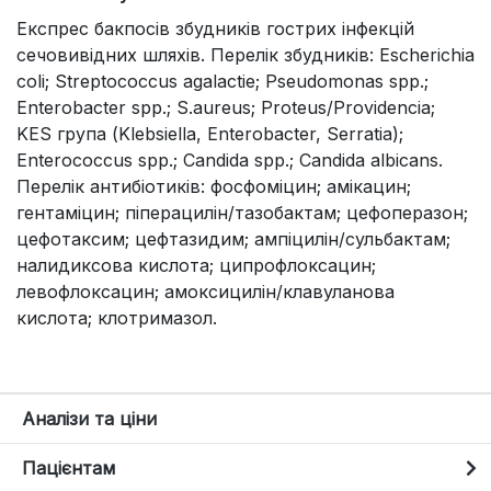
Експрес бакпосів збудників гострих інфекцій
сечовивідних шляхів. Перелік збудників: Escherichia
coli; Streptococcus agalactie; Pseudomonas spp.;
Enterobacter spp.; S.aureus; Proteus/Providencia;
KES група (Klebsiella, Enterobacter, Serratia);
Enterococcus spp.; Candida spp.; Candida albicans.
Перелік антибіотиків: фосфоміцин; амікацин;
гентаміцин; піперацилін/тазобактам; цефоперазон;
цефотаксим; цефтазидим; ампіцилін/сульбактам;
налидиксова кислота; ципрофлоксацин;
левофлоксацин; амоксицилін/клавуланова
кислота; клотримазол.
Аналізи та ціни
Пацієнтам