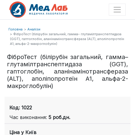
Головна
Аналізи
ФіброТест (білірубін загальний, гамма– глутамілтранспептидаза
(GGT), гаптоглобін, аланінамінотрансфераза (ALT), аполіпопротеїн
А1, альфа-2-макроглобулін)
ФіброТест (білірубін загальний, гамма–
глутамілтранспептидаза (GGT),
гаптоглобін, аланінамінотрансфераза
(ALT), аполіпопротеїн А1, альфа-2-
макроглобулін)
Код: 1022
Час виконання:
5 роб.дн.
Ціна у
Київ