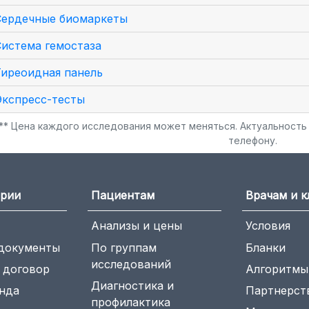
Сердечные биомаркеты
Система гемостаза
Тиреоидная панель
Экспресс-тесты
** Цена каждого исследования может меняться. Актуальность 
телефону.
ории
Пациентам
Врачам и 
Анализы и цены
Условия
документы
По группам
Бланки
исследований
 договор
Алгоритмы
Диагностика и
нда
Партнерст
профилактика