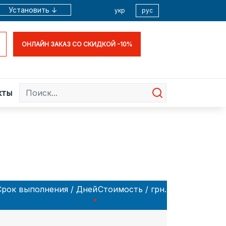
Установить ↓
укр
рус
ОНЛАЙН ЗАКАЗ СО СКИДКОЙ -10%
кты
Срок выполнения / Дней
Стоимость / грн.
*