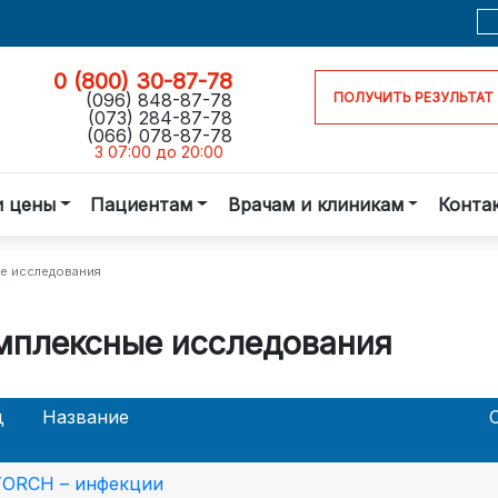
0 (800) 30-87-78
(096) 848-87-78
ПОЛУЧИТЬ РЕЗУЛЬТАТ
(073) 284-87-78
(066) 078-87-78
З 07:00 до 20:00
и цены
Пациентам
Врачам и клиникам
Конта
е исследования
мплексные исследования
д
Название
TORCH – инфекции