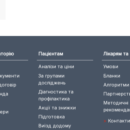
аторію
Пацієнтам
Лікарям та 
Аналізи та ціни
Умови
окументи
За групами
Бланки
досліджень
договір
Алгоритми
Діагностика та
нда
Партнерст
профілактика
Методичні
Акції та знижки
рекомендац
нери
Підготовка
>
Контакти
Виїзд додому