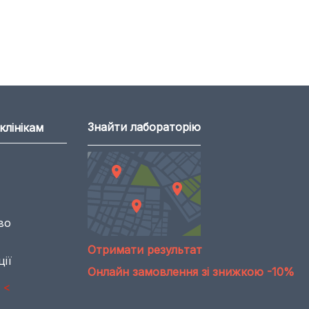
Знайти лабораторію
клінікам
во
Отримати результат
ії
Онлайн замовлення зі знижкою -10%
<