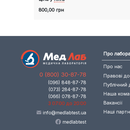
800,00 грн
Про лабор
Про нас
0 (800) 30-87-78
Правові д
(096) 848-87-78
Публічний 
(073) 284-87-78
Наша кома
(066) 078-87-78
Вакансії
З 07:00 до 20:00
Наші парт
info@medlabtest.ua
medlabtest