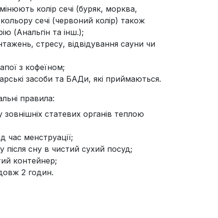
інюють колір сечі (буряк, морква,
а кольору сечі (червоний колір) також
ю (Анальгін та інш.);
нтажень, стресу, відвідування сауни чи
апої з кофеїном;
карські засоби та БАДи, які приймаються.
альні правила:
у зовнішніх статевих органів теплою
д час менструації;
у після сну в чистий сухий посуд;
тий контейнер;
довж 2 годин.