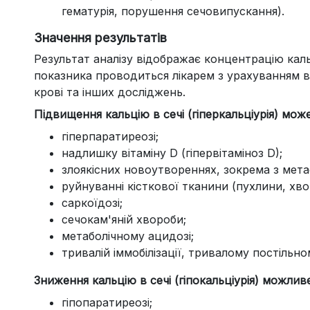
гематурія, порушення сечовипускання).
Значення результатів
Результат аналізу відображає концентрацію кальц
показника проводиться лікарем з урахуванням вік
крові та інших досліджень.
Підвищення кальцію в сечі (гіперкальціурія) мож
гіперпаратиреозі;
надлишку вітаміну D (гіпервітаміноз D);
злоякісних новоутвореннях, зокрема з мета
руйнуванні кісткової тканини (пухлини, хв
саркоїдозі;
сечокам'яній хвороби;
метаболічному ацидозі;
тривалій іммобілізації, тривалому постільно
Зниження кальцію в сечі (гіпокальціурія) можлив
гіпопаратиреозі;