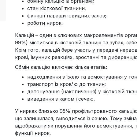
обміну кальцію в організмі;
стан кісткової тканини;
функції паращитовидних залоз;
роботи нирок.
Кальцій – один з ключових макроелементів орга
99%) міститься в кістковій тканині та зубах, забе
Крім того, кальцій бере участь у передачі нервови
крові, імунних реакціях, зростанні та диференці
Обмін кальцію включає кілька етапів:
надходження з їжею та всмоктування у то
транспорт із кров'ю до тканин;
депонування (накопичення) у кістковій ткан
виведення з калом і сечею.
У нирках близько 95% профільтрованого кальцію
що залишилася, виводиться із сечею. Тому зміна
відображати як порушення його всмоктування, так
функції нирок.