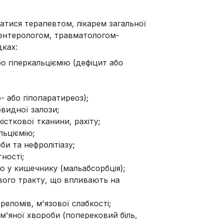
атися терапевтом, лікарем загальної
ентерологом, травматологом-
дках:
бо гіперкальціємію (дефіцит або
- або гіпопаратиреоз);
видної залози;
істкової тканини, рахіту;
льціємію;
и та нефролітіазу;
ності;
ю у кишечнику (мальабсорбція);
ого тракту, що впливають на
реломів, м'язової слабкості;
м'яної хвороби (поперековий біль,