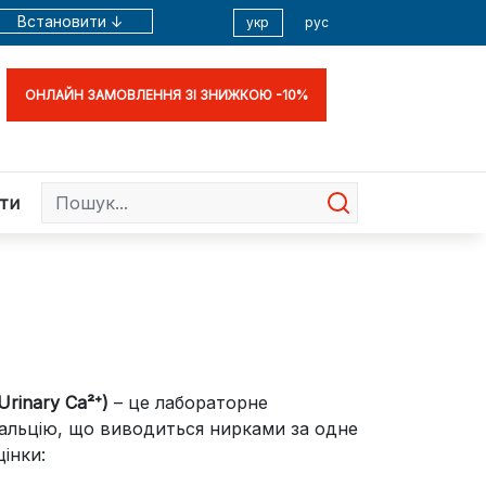
Встановити ↓
укр
рус
ОНЛАЙН ЗАМОВЛЕННЯ ЗІ ЗНИЖКОЮ -10%
ти
Urinary Ca²⁺)
– це лабораторне
 кальцію, що виводиться нирками за одне
інки: