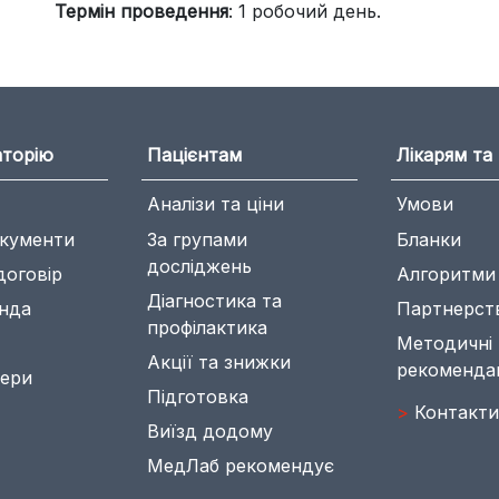
Термін проведення
: 1 робочий день.
аторію
Пацієнтам
Лікарям та 
Аналізи та ціни
Умови
окументи
За групами
Бланки
досліджень
договір
Алгоритми
Діагностика та
нда
Партнерст
профілактика
Методичні
Акції та знижки
рекомендац
нери
Підготовка
>
Контакти
Виїзд додому
МедЛаб рекомендує