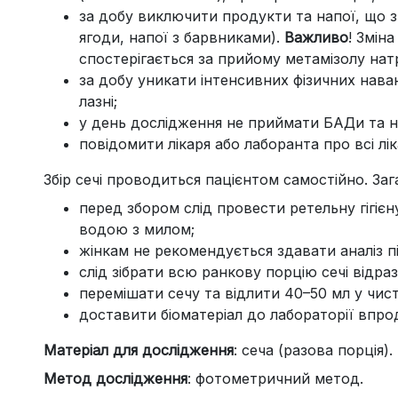
за добу виключити продукти та напої, що зм
ягоди, напої з барвниками).
Важливо
! Змін
спостерігається за прийому метамізолу натрі
за добу уникати інтенсивних фізичних нава
лазні;
у день дослідження не приймати БАДи та н
повідомити лікаря або лаборанта про всі лі
Збір сечі проводиться пацієнтом самостійно. Заг
перед збором слід провести ретельну гігієн
водою з милом;
жінкам не рекомендується здавати аналіз пі
слід зібрати всю ранкову порцію сечі відраз
перемішати сечу та відлити 40–50 мл у чис
доставити біоматеріал до лабораторії впро
Матеріал для дослідження
: сеча (разова порція).
Метод дослідження
: фотометричний метод.