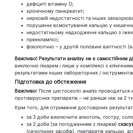
дефіциті вітаміну D;
хронічному панкреатит;
нирковій недостатності та інших захворюва
порушенні всмоктування кальцію у кишечн
недостатньому надходженні кальцію з їже
прееклампсії;
фізіологічно – у другій половині вагітності (
Важливо! Результати аналізу не є самостійним д
виключно лікарем і лише у комплексі з клінічни
результатами інших лабораторних / інструмента
Підготовка до обстеження
Важливо
! Після цистоскопії аналіз проводиться 
противірусних препаратів – не раніше ніж за 2 ти
Крім того, для отримання достовірних результат
за 3 доби виключити алкоголь, гостру, соло
за 2 доби (за погодженням з лікарем)
скасу
(сечогінних засобів), препаратів кальцію, ві