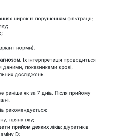
ннях нирок із порушенням фільтрації;
ику;
ю;
варіант норми).
іагнозом
. Їх інтерпретація проводиться
ми даними, показниками крові,
льних досліджень.
не раніше як за 7 днів. Після прийому
жні.
ів рекомендується:
ну, пряну їжу;
вати прийом деяких ліків
: діуретиків
таміну D;