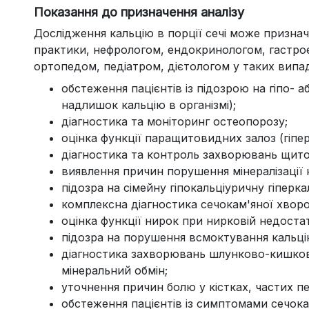
Показання до призначення аналізу
Дослідження кальцію в порції сечі може признач
практики, нефрологом, ендокринологом, гастро
ортопедом, педіатром, дієтологом у таких випа
обстеження пацієнтів із підозрою на гіпо- а
надлишок кальцію в організмі);
діагностика та моніторинг остеопорозу;
оцінка функції паращитовидних залоз (гіпер
діагностика та контроль захворювань щито
виявлення причин порушення мінералізації к
підозра на сімейну гіпокальціуричну гіперка
комплексна діагностика сечокам'яної хвороб
оцінка функції нирок при нирковій недостат
підозра на порушення всмоктування кальці
діагностика захворювань шлунково-кишков
мінеральний обмін;
уточнення причин болю у кістках, частих пе
обстеження пацієнтів із симптомами сечока