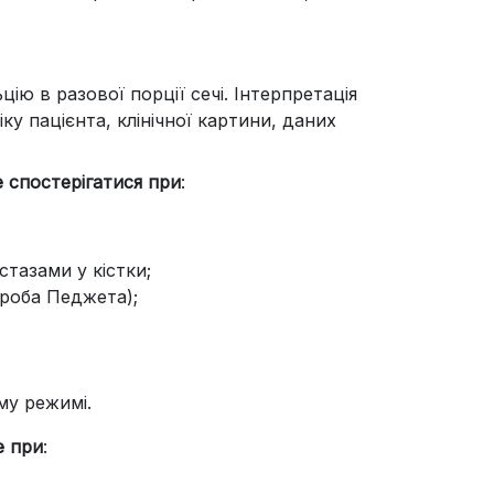
ію в разової порції сечі. Інтерпретація
у пацієнта, клінічної картини, даних
е спостерігатися при
:
стазами у кістки;
ороба Педжета);
му режимі.
е при
: