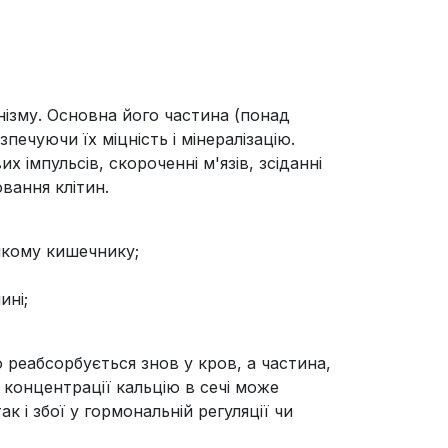
нізму. Основна його частина (понад
зпечуючи їх міцність і мінералізацію.
х імпульсів, скороченні м'язів, зсіданні
ювання клітин.
нкому кишечнику;
ині;
 реабсорбується знов у кров, а частина,
 концентрації кальцію в сечі може
 і збої у гормональній регуляції чи