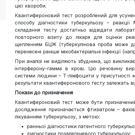
цієї хвороби.
Квантифероновий тест розроблений для усунен
способу діагностики туберкульозу – реакції 
складання тесту достатньо відвідати лабора
повторного візиту до лікаря для оцінки реа
щепленням БЦЖ (туберкулінова проба може да
перенесені раніше мікобактеріальні інфекції (нап
При аналізі не виділяють збудника, що виклика
інтерферону-гамма в крові. Цю речовину виро
системи людини – Т-лімфоцити у присутності м
результати квантиферонового тесту залежать ві
Покази до призначення
Квантифероновий тест може бути призначений
дослідження призначається фтизіатром – фахі
лікуванням туберкульозу, з метою:
ранньої діагностики латентного туберкульо
діагностики позалегеневого туберкульозу;