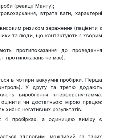
роби (реакції Манту);
ровохаркання, втрата ваги, характерні
 високим ризиком зараження (пацієнти з
ики та люди, що контактують з хворим
 мають протипоказання до проведення
ст протипоказань не має).
ться в чотири вакуумні пробірки. Перша
контроль). У другу та третю додають
кують вироблення інтерферону-гамма.
є оцінити чи достатньою мірою працює
ь хибно негативних результатів.
іх 4 пробірках, а одиницею виміру є
нається здоровим, можливий за таких