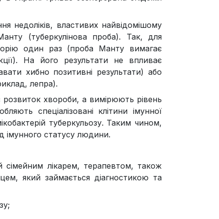
ня недоліків, властивих найвідомішому
Манту (туберкулінова проба). Так, для
торію один раз (проба Манту вимагає
кції). На його результати не впливає
вати хибно позитивні результати) або
риклад, лепра).
є розвиток хвороби, а вимірюють рівень
бляють спеціалізовані клітини імунної
ікобактерій туберкульозу. Таким чином,
д імунного статусу людини.
 сімейним лікарем, терапевтом, також
вцем, який займається діагностикою та
зу;