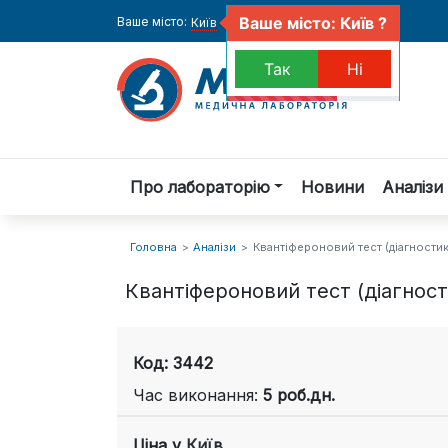
Ваше місто: Київ ?
Ваше місто:
Київ
Так
Ні
Про лабораторію
Новини
Аналізи 
Головна
Аналізи
Квантіфероновий тест (діагностик
Квантіфероновий тест (діагнос
Код: 3442
Час виконання:
5 роб.дн.
Ціна у
Київ