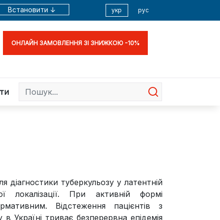
Встановити ↓
укр
рус
ОНЛАЙН ЗАМОВЛЕННЯ ЗІ ЗНИЖКОЮ -10%
ти
ля діагностики туберкульозу у латентній
ої локалізації. При активній формі
ормативним. Відстеження пацієнтів з
 в Україні триває безперервна епідемія