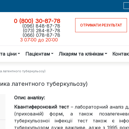
0 (800) 30-87-78
(096) 848-87-78
ОТРИМАТИ РЕЗУЛЬТАТ
(073) 284-87-78
(066) 078-87-78
З 07:00 до 20:00
та ціни
Пацієнтам
Лікарям та клінікам
Контак
а латентного туберкульозу)
тика латентного туберкульозу)
Опис аналізу:
Квантифероновий тест
– лабораторний аналіз д
(прихованій) формі, а також позалегенев
туберкульозної інфекції тест також є інф
туберкульозом дуже важливе, адже з 1995 року