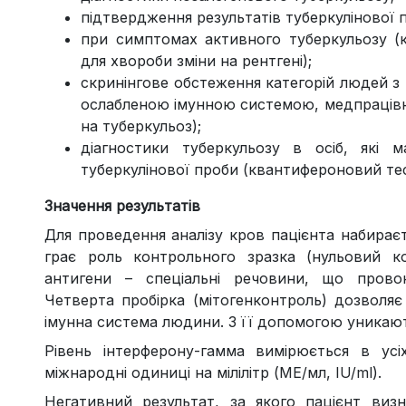
підтвердження результатів туберкулінової п
при симптомах активного туберкульозу (к
для хвороби зміни на рентгені);
скринінгове обстеження категорій людей з
ослабленою імунною системою, медпрацівн
на туберкульоз);
діагностики туберкульозу в осіб, які
туберкулінової проби (квантифероновий те
Значення результатів
Для проведення аналізу кров пацієнта набирає
грає роль контрольного зразка (нульовий 
антигени – спеціальні речовини, що прово
Четверта пробірка (мітогенконтроль) дозволя
імунна система людини. З її допомогою уникают
Рівень інтерферону-гамма вимірюється в ус
міжнародні одиниці на мілілітр (МЕ/мл, IU/ml).
Негативний результат, за якого пацієнт виз