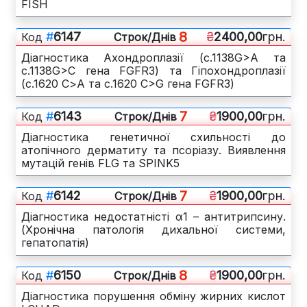
FISH
8
#
6147
₴
2400,00
грн.
Код
Cтрок/Днів
Діагностика Ахондроплазії (c.1138G>A та
c.1138G>C гена FGFR3) та Гіпохондроплазії
(c.1620 С>А та c.1620 C>G гена FGFR3)
7
#
6143
₴
1900,00
грн.
Код
Cтрок/Днів
Діагностика генетичної схильності до
атопічного дерматиту та псоріазу. Виявлення
мутацій генів FLG та SPINK5
7
#
6142
₴
1900,00
грн.
Код
Cтрок/Днів
Діагностика недостатністі α1 – антитрипсину.
(Хронічна патологія дихальної системи,
гепатопатія)
8
#
6150
₴
1900,00
грн.
Код
Cтрок/Днів
Діагностика порушення обміну жирних кислот