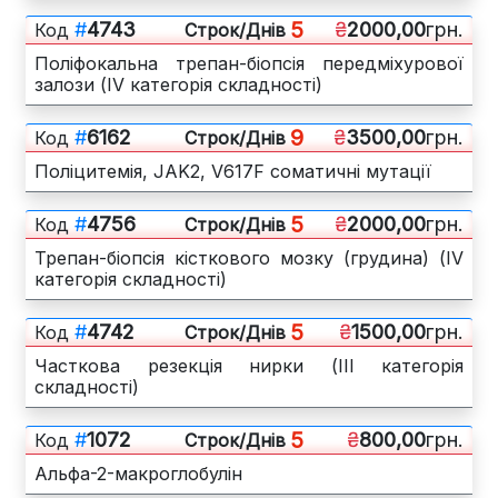
5
#
4743
₴
2000,00
грн.
Код
Cтрок/Днів
Поліфокальна трепан-біопсія передміхурової
залози (IV категорія складності)
9
#
6162
₴
3500,00
грн.
Код
Cтрок/Днів
Поліцитемія, JAK2, V617F соматичні мутації
5
#
4756
₴
2000,00
грн.
Код
Cтрок/Днів
Трепан-біопсія кісткового мозку (грудина) (IV
категорія складності)
5
#
4742
₴
1500,00
грн.
Код
Cтрок/Днів
Часткова резекція нирки (ІІІ категорія
складності)
5
#
1072
₴
800,00
грн.
Код
Cтрок/Днів
Альфа-2-макроглобулін