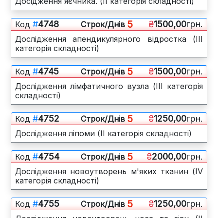
Досідження яєчника. (ІІ категорія складності)
5
#
4748
₴
1500,00
грн.
Код
Cтрок/Днів
Дослідження апендикулярного відростка (ІІІ
категорія складності)
5
#
4745
₴
1500,00
грн.
Код
Cтрок/Днів
Дослідження лімфатичного вузла (ІІІ категорія
складності)
5
#
4752
₴
1250,00
грн.
Код
Cтрок/Днів
Дослідження ліпоми (ІІ категорія складності)
5
#
4754
₴
2000,00
грн.
Код
Cтрок/Днів
Дослідження новоутворень м'яких тканин (IV
категорія складності)
5
#
4755
₴
1250,00
грн.
Код
Cтрок/Днів