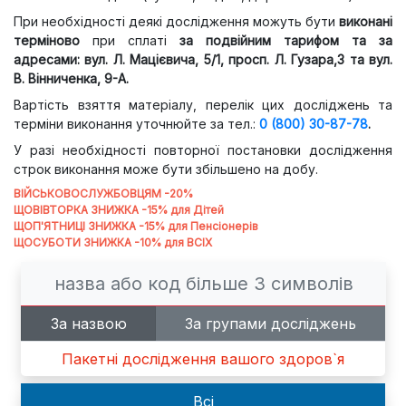
При необхідності деякі дослідження можуть бути
виконані
терміново
при сплаті
за подвійним тарифом та за
адресами: вул. Л. Мацієвича, 5/1, просп. Л. Гузара,3 та вул.
В. Вінниченка, 9-А.
Вартість взяття матеріалу, перелік цих досліджень та
терміни виконання уточнюйте
за
тел
.:
0
(800) 30-87-78
.
У разі необхідності повторної постановки дослідження
строк виконання може бути збільшено на добу.
ВІЙСЬКОВОСЛУЖБОВЦЯМ -20%
ЩОВІВТОРКА ЗНИЖКА -15% для Дітей
ЩОП'ЯТНИЦІ ЗНИЖКА -15% для Пенсіонерів
ЩОСУБОТИ ЗНИЖКА -10% для ВСІХ
За назвою
За групами досліджень
Пакетні дослідження вашого здоров`я
Всi