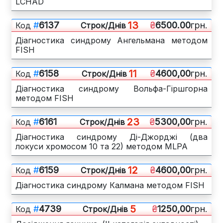
LCHAD
13
#
6137
₴
6500.00
грн.
Код
Cтрок/Днів
Діагностика синдрому Ангельмана методом
FISH
11
#
6158
₴
4600,00
грн.
Код
Cтрок/Днів
Діагностика синдрому Вольфа-Гіршгорна
методом FISH
23
#
6161
₴
5300,00
грн.
Код
Cтрок/Днів
Діагностика синдрому Ді-Джорджі (два
локуси хромосом 10 та 22) методом MLPA
12
#
6159
₴
4600,00
грн.
Код
Cтрок/Днів
Діагностика синдрому Калмана методом FISH
5
#
4739
₴
1250,00
грн.
Код
Cтрок/Днів