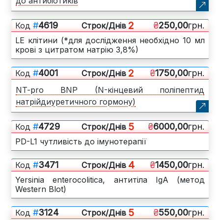
до антибіотиків
2
#
4619
₴
250,00
грн.
Код
Cтрок/Днів
LE клітини (*для дослідження необхідно 10 мл
крові з цитратом натрію 3,8%)
2
#
4001
₴
1750,00
грн.
Код
Cтрок/Днів
NT-pro BNP (N-кінцевий поліпептид
натрійдиуретичного гормону)
5
#
4729
₴
6000,00
грн.
Код
Cтрок/Днів
PD-L1 чутливість до імунотерапії
4
#
3471
₴
1450,00
грн.
Код
Cтрок/Днів
Yersinia enterocolitica, антитіла IgA (метод
Western Blot)
5
#
3124
₴
550,00
грн.
Код
Cтрок/Днів