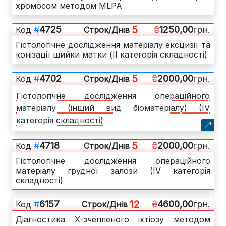
хромосом методом MLPA
5
#
4725
₴
1250,00
грн.
Код
Cтрок/Днів
Гістологічне дослідження матеріалу ексцизії та
конізації шийки матки (ІІ категорія складності)
5
#
4702
₴
2000,00
грн.
Код
Cтрок/Днів
Гістологічне дослідження операційного
матеріалу (інший вид біоматеріалу) (IV
категорія складності)
5
#
4718
₴
2000,00
грн.
Код
Cтрок/Днів
Гістологічне дослідження операційного
матеріалу грудної залози (IV категорія
складності)
12
#
6157
₴
4600,00
грн.
Код
Cтрок/Днів
Діагностика X-зчепленого іхтіозу методом