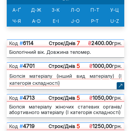
А-Ґ
Д-Ж
З-К
Л-О
П-Т
У-Ц
Ч-Я
A-D
E-I
J-O
P-T
U-Z
7
#
6114
₴
2400.00
грн.
Код
Cтрок/Днів
Біологічний вік. Довжина теломер.
5
#
4701
₴
1000,00
грн.
Код
Cтрок/Днів
Біопсія матеріалу (інший вид матеріалу) (І
категорія складності)
5
#
4713
₴
1050,00
грн.
Код
Cтрок/Днів
Біопсія матеріалу жіночих статевих органів/
абортивного матеріалу (І категорія складності)
5
#
4719
₴
1250,00
грн.
Код
Cтрок/Днів