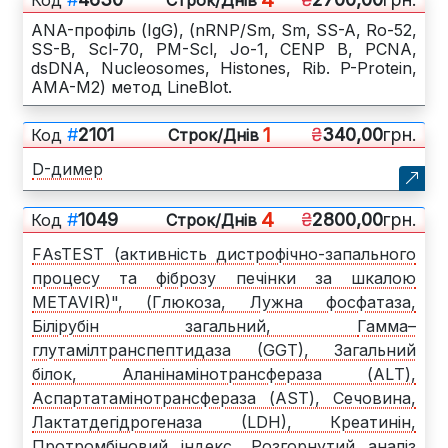
ANA-профіль (IgG), (nRNP/Sm, Sm, SS-A, Ro-52,
SS-B, Scl-70, PM-Scl, Jo-1, CENP B, PCNA,
dsDNA, Nucleosomes, Histones, Rib. P-Protein,
AMA-M2) метод LineBlot.
1
#
2101
₴
340,00
грн.
Код
Cтрок/Днів
D-димер
4
#
1049
₴
2800,00
грн.
Код
Cтрок/Днів
FАsTEST (активність дистрофічно-запального
процесу та фіброзу печінки за шкалою
METAVIR)", (Глюкоза, Лужна фосфатаза,
Білірубін загальний, Гамма–
глутамілтранспептидаза (GGT), Загальний
білок, Аланінамінотрансфераза (АLТ),
Аспартатамінотрансфераза (АSТ), Сечовина,
Лактатдегідрогеназа (LDH), Креатинін,
Протромбіновий індекс, Розгорнутий аналіз