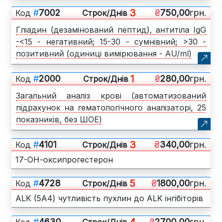
3
#
7002
₴
750,00
грн.
Код
Cтрок/Днів
Гліадин (дезамінований пептид), антитіла IgG
-<15 - негативний; 15-30 - сумнівний; >30 -
позитивний (одиниці вимірювання - AU/ml)
1
#
2000
₴
280,00
грн.
Код
Cтрок/Днів
Загальний аналіз крові (автоматизований
підрахунок на гематологічного аналізаторі, 25
показників, без ШОЕ)
3
#
4101
₴
340,00
грн.
Код
Cтрок/Днів
17-ОН-оксипрогестерон
5
#
4728
₴
1800,00
грн.
Код
Cтрок/Днів
ALK (5А4) чутливість пухлин до ALK інгібіторів
4
#
4630
₴
2700,00
грн.
Код
Cтрок/Днів