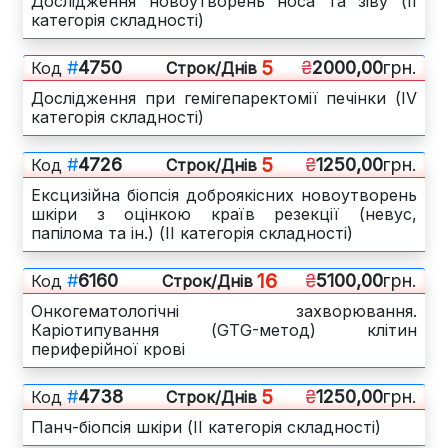
Дослідження новоутворень носа та зіву (ІІ
категорія складності)
5
#
4750
₴
2000,00
грн.
Код
Cтрок/Днів
Дослідження при гемігепаректомії печінки (IV
категорія складності)
5
#
4726
₴
1250,00
грн.
Код
Cтрок/Днів
Ексцизійна біопсія доброякісних новоутворень
шкіри з оцінкою країв резекції (невус,
папілома та ін.) (ІІ категорія складності)
16
#
6160
₴
5100,00
грн.
Код
Cтрок/Днів
Онкогематологічні захворювання.
Каріотипування (GTG-метод) клітин
периферійної крові
5
#
4738
₴
1250,00
грн.
Код
Cтрок/Днів
Панч-біопсія шкіри (ІІ категорія складності)