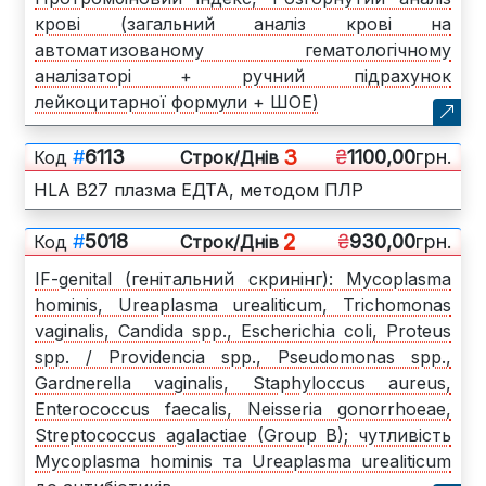
крові (загальний аналіз крові на
автоматизованому гематологічному
аналізаторі + ручний підрахунок
лейкоцитарної формули + ШОЕ)
3
#
6113
₴
1100,00
грн.
Код
Cтрок/Днів
HLA B27 плазма ЕДТА, методом ПЛР
2
#
5018
₴
930,00
грн.
Код
Cтрок/Днів
IF-genital (генітальний скринінг): Mycoplasma
hominis, Ureaplasma urealiticum, Trichomonas
vaginalіs, Candida spp., Escherichia coli, Proteus
spp. / Providencia spp., Pseudomonas spp.,
Gardnerella vaginalis, Staphyloccus aureus,
Enterococcus faecalis, Neisseria gonorrhoeae,
Streptococcus agalactiae (Group B); чутливість
Mycoplasma hominis та Ureaplasma urealiticum