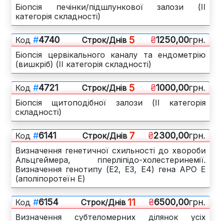
Біопсія печінки/підшлункової залози (ІІ
категорія складності)
5
#
4740
₴
1250,00
грн.
Код
Cтрок/Днів
Біопсія цервікального каналу та ендометрію
(вишкріб) (ІІ категорія складності)
5
#
4721
₴
1000,00
грн.
Код
Cтрок/Днів
Біопсія щитоподібної залози (ІІ категорія
складності)
7
#
6141
₴
2300,00
грн.
Код
Cтрок/Днів
Визначення генетичної схильності до хвороби
Альцгеймера, гіперліпідо-холестеринемії.
Визначення генотипу (E2, E3, E4) гена АРО Е
(аполіпоротеїн Е)
11
#
6154
₴
6500,00
грн.
Код
Cтрок/Днів
Визначення субтеломерних ділянок усіх