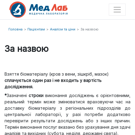
Головна
Пацієнтам
Аналізи та ціни
За назвою
За назвою
Взяття
біоматеріалу
(кров з вени,
зішкріб
, мазок)
сплачується один раз і не входить у вартість
дослідження.
*
Зазначені
строки
виконання досліджень є
орієнтовними,
реальний термін може змінюватися
враховую
чи
час на
доставку
біоматеріалу
з регіональних підрозд
ілів до
центральної
лабораторії,
у разі потреби додатково
перевірити результати досліджень або з інших причин.
Термін виконання послуг вказано без урахування дня здачі
аналізів та вихідних
(субота, неділя, державні свята).