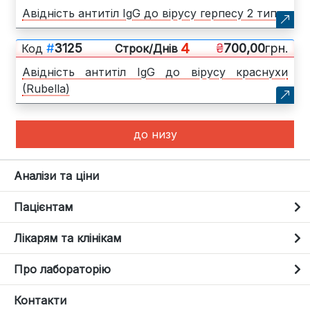
Авідність антитіл IgG до вірусу герпесу 2 типу
4
#
3125
₴
700,00
грн.
Код
Cтрок/Днів
Авідність антитіл IgG до вірусу краснухи
(Rubella)
до низу
Аналізи та ціни
Пацієнтам
Лікарям та клінікам
Про лабораторію
Контакти